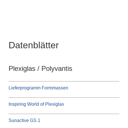
Zum
Inhalt
springen
Datenblätter
Plexiglas / Polyvantis
Lieferprogramm Formmassen
Inspiring World of Plexiglas
Sunactive GS 1