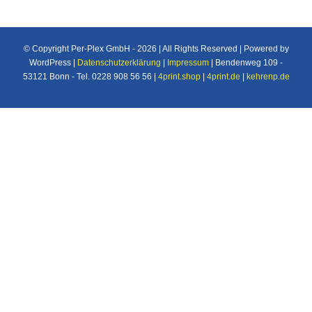
© Copyright Per-Plex GmbH -
2026 | All Rights Reserved | Powered by
WordPress |
Datenschutzerklärung
|
Impressum
| Bendenweg 109 -
53121 Bonn - Tel. 0228 908 56 56 |
4print.shop
|
4print.de
|
kehrenp.de