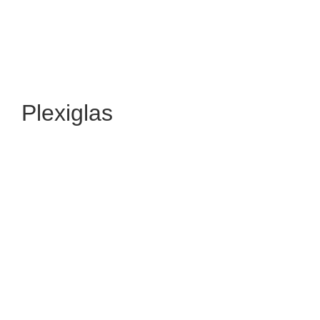
Zum
Inhalt
springen
Plexiglas
PLEXIGLAS®
PLEXIGLAS®
GS
XT
Massivplatten
Massivplatten