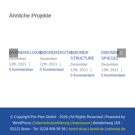
Ähnliche Projekte
DIBOND®ELOXAL
DIBOND®DIGITAL
DIBOND®
DIBOND®
D
STRUCTURE
SPIEGEL
B
Dezember
Dezember
12th, 2021
|
12th, 2021
|
Dezember
Dezember
D
0 Kommentare
0 Kommentare
12th, 2021
|
12th, 2021
|
1
0 Kommentare
0 Kommentare
0
© Copyright Per-Plex GmbH -
2026 | All Rights Reserved | Powered by
WordPress |
Datenschutzerklärung
|
Impressum
| Bendenweg 109 -
53121 Bonn - Tel. 0228 908 56 56 |
4print.shop
|
4print.de
|
kehrenp.de