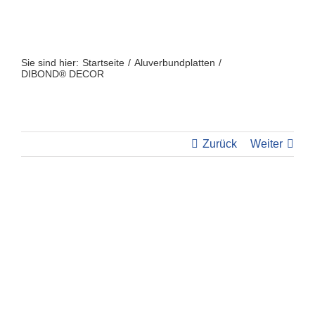
Zum
Inhalt
springen
Sie sind hier:
Startseite
Aluverbundplatten
DIBOND® DECOR
Zurück
Weiter
View
Larger
Image