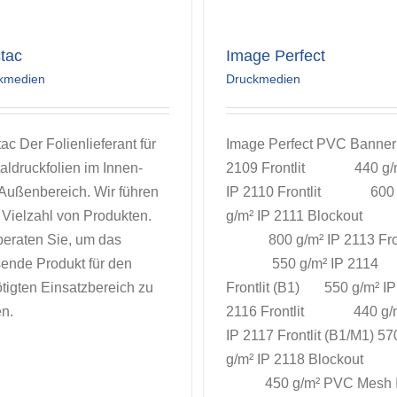
tac
Image Perfect
kmedien
Druckmedien
ac Der Folienlieferant für
Image Perfect PVC Banner
taldruckfolien im Innen-
2109 Frontlit 440 g/
Außenbereich. Wir führen
IP 2110 Frontlit 600
 Vielzahl von Produkten.
g/m² IP 2111 Blockout
beraten Sie, um das
800 g/m² IP 2113 Fron
ende Produkt für den
550 g/m² IP 2114
tigten Einsatzbereich zu
Frontlit (B1) 550 g/m² IP
en.
2116 Frontlit 440 g/
IP 2117 Frontlit (B1/M1) 57
g/m² IP 2118 Blockout
450 g/m² PVC Mesh 