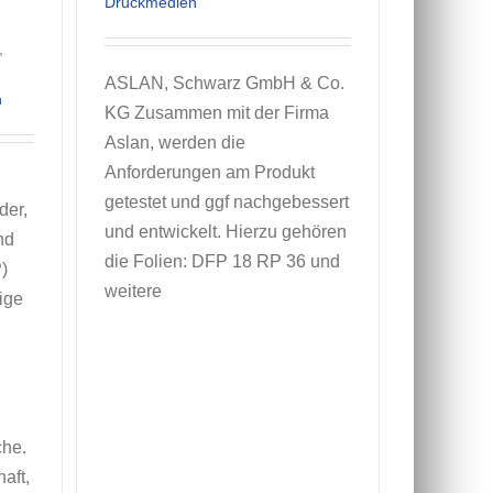
Druckmedien
,
ASLAN, Schwarz GmbH & Co.
n
KG Zusammen mit der Firma
Aslan, werden die
Anforderungen am Produkt
getestet und ggf nachgebessert
der,
und entwickelt. Hierzu gehören
nd
die Folien: DFP 18 RP 36 und
)
weitere
ige
che.
aft,