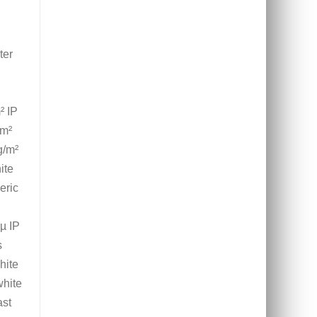
er
 IP
/m²
g/m²
ite
eric
µ IP
s
hite
white
st