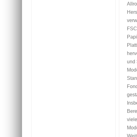
Allr
Hers
verw
FSC®
Papi
Plat
herv
und 
Mode
Stan
Fond
gest
Insb
Bere
viel
Mode
Weit