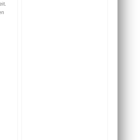
it.
en