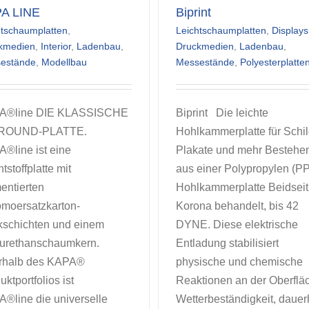
A LINE
Biprint
htschaumplatten
,
Leichtschaumplatten
,
Displays
kmedien
,
Interior
,
Ladenbau
,
Druckmedien
,
Ladenbau
,
estände
,
Modellbau
Messestände
,
Polyesterplatte
A®line DIE KLASSISCHE
Biprint Die leichte
ROUND-PLATTE.
Hohlkammerplatte für Schil
®line ist eine
Plakate und mehr Bestehe
tstoffplatte mit
aus einer Polypropylen (PP
entierten
Hohlkammerplatte Beidseit
moersatzkarton-
Korona behandelt, bis 42
schichten und einem
DYNE. Diese elektrische
urethanschaumkern.
Entladung stabilisiert
rhalb des KAPA®
physische und chemische
uktportfolios ist
Reaktionen an der Oberflä
®line die universelle
Wetterbeständigkeit, dauerh