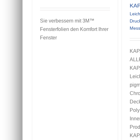
KAP
Leic
Sie verbessern mit 3M™
Druc
Mess
Fensterfolien den Komfort Ihrer
Fenster
KAP
ALL
KAPA
Leich
pigm
Chro
Deck
Poly
Inne
Prod
KAPA