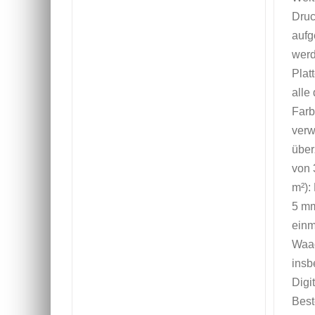
Druc
aufg
werd
Plat
alle
Farb
ver
über
von 
m²):
5 mm
einm
Waag
insb
Digi
Best