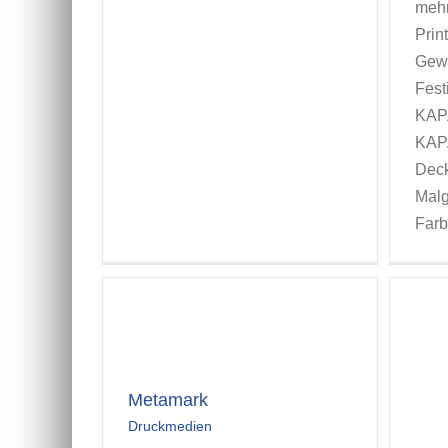
mehr
Prin
Gewi
Fest
KAPA
KAPA
Deck
Malg
Farb
Metamark
Druckmedien