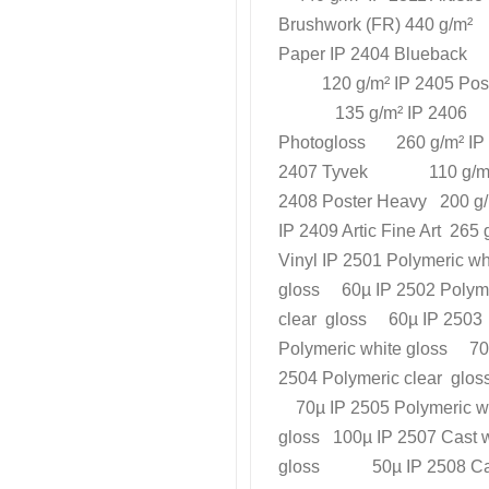
Brushwork (FR) 440 g/m²
Paper IP 2404 Blueback
120 g/m² IP 2405 Post
135 g/m² IP 2406
Photogloss 260 g/m² IP
2407 Tyvek 110 g/m²
2408 Poster Heavy 200 g
IP 2409 Artic Fine Art 265 
Vinyl IP 2501 Polymeric wh
gloss 60µ IP 2502 Polym
clear gloss 60µ IP 2503
Polymeric white gloss 70
2504 Polymeric clear glos
70µ IP 2505 Polymeric w
gloss 100µ IP 2507 Cast 
gloss 50µ IP 2508 Ca