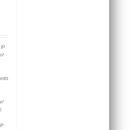
 IP
m²
tlit
m²
0
IP