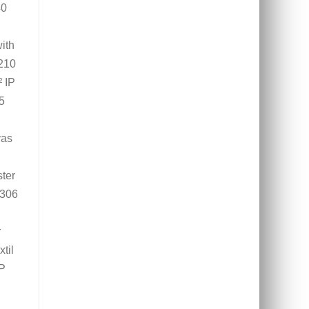
40
ith
210
 IP
5
vas
ter
2306
r
til
IP