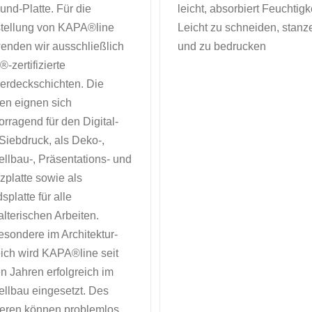
ound-Platte. Für die
leicht, absorbiert Feuchtigke
tellung von KAPA®line
Leicht zu schneiden, stanz
enden wir ausschließlich
und zu bedrucken
-zertifizierte
erdeckschichten. Die
ten eignen sich
orragend für den Digital-
Siebdruck, als Deko-,
llbau-, Präsentations- und
zplatte sowie als
splatte für alle
alterischen Arbeiten.
esondere im Architektur-
ich wird KAPA®line seit
en Jahren erfolgreich im
llbau eingesetzt. Des
eren können problemlos