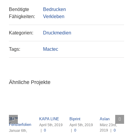
Benötigte
Bedrucken
Fähigkeiten:
Verkleben
Kategorien:
Druckmedien
Tags:
Mactec
Ähnliche Projekte
3M™
KAPA LINE
Biprint
Aslan
M
Fensterfolien
April 5th, 2019
April 5th, 2019
März 23rd,
M
|
0
|
0
2019
|
0
2
Januar 6th,