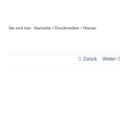
Zum
Inhalt
springen
Sie sind hier:
Startseite
Druckmedien
Mactac
Zurück
Weiter
View
Larger
Image