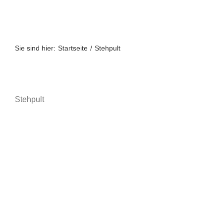
Zum
Inhalt
springen
Sie sind hier:
Startseite
Stehpult
Stehpult