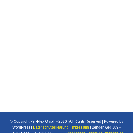
Redner Pult
Messestände
Möbel
Veranstaltung
Redner Pulte aus Plexiglas, farblos oder in
Farbe mit Aufdruck im persönlichen Brand
© Copyright Per-Plex GmbH -
2026 | All Rights Reserved | Powered by
WordPress |
Datenschutzerklärung
|
Impressum
| Bendenweg 109 -