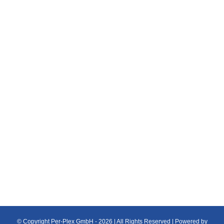
Aslan
Druckmedien
ASLAN, Schwarz GmbH & Co. KG Zusammen
mit der Firma Aslan, werden die Anforderungen
am Produkt getestet und ggf nachgebessert
und entwickelt. Hierzu gehören die Folien: DFP
18 RP 36 und weitere
© Copyright Per-Plex GmbH -
2026 | All Rights Reserved | Powered by