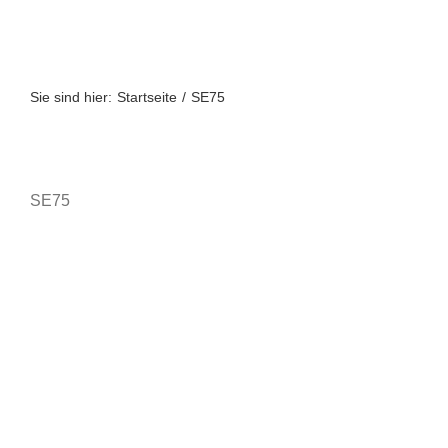
Zum
Inhalt
springen
Sie sind hier:
Startseite
SE75
SE75