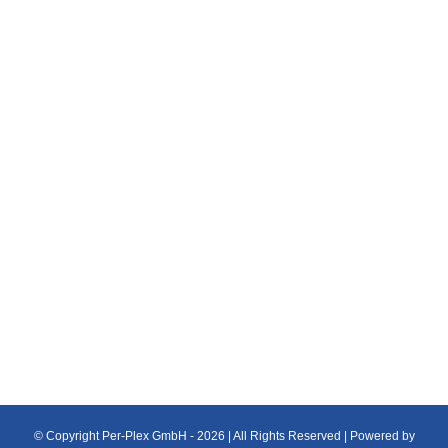
PLEXIGLAS® Fluorescent
Plexiglas Platten
durchsichtig, fluoreszierende Einfärbungen mit
erhöhter Transparenz und leuchtendem,
farbintensiven Kanteneffekt
© Copyright Per-Plex GmbH -
2026 | All Rights Reserved | Powered by