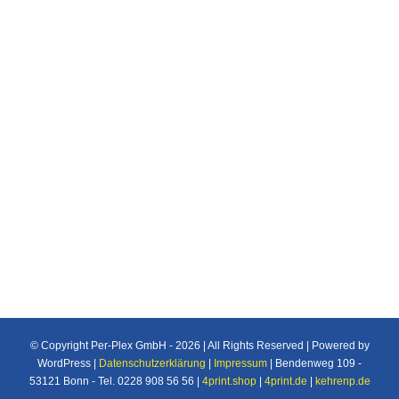
(B1/M1) 280µ IP 2902 Printable Flex white
120µ IP 2903 Roll Up Display Media
190µ IP 2904 Printable Flex claer
80µ IP 2905 Roll Up Display Media (B1)
200µ IP 2906 Sem-Regid PVC 300µ
IP 2907 Static Clining white 165µ IP 2908
Static Clining claer 165µ IP 2909 Roll Up
Display Media 210µ
© Copyright Per-Plex GmbH -
2026 | All Rights Reserved | Powered by
WordPress |
Datenschutzerklärung
|
Impressum
| Bendenweg 109 -
53121 Bonn - Tel. 0228 908 56 56 |
4print.shop
|
4print.de
|
kehrenp.de