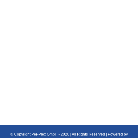
PLEXIGLAS® Fluorescent
Plexiglas Platten
durchsichtig, fluoreszierende Einfärbungen mit
erhöhter Transparenz und leuchtendem,
farbintensiven Kanteneffekt
© Copyright Per-Plex GmbH -
2026 | All Rights Reserved | Powered by