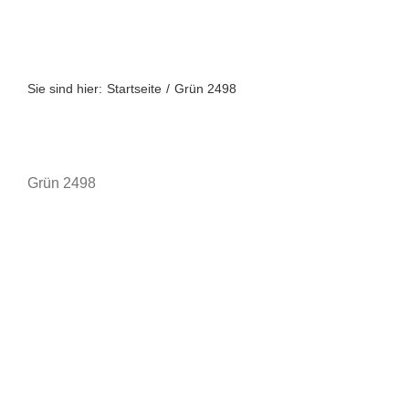
Zum
Inhalt
springen
Sie sind hier:
Startseite
Grün 2498
Grün 2498