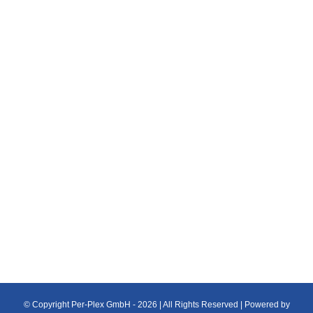
PLEXIGLAS® XT Massivplatten
Plexiglas Platten
PLEXIGLAS® XT Massivplatten Plexiglas XT
Massivplatten bieten wir in den Plattengrößen
3050 x 2050mm an. Eigenschaften [...]
© Copyright Per-Plex GmbH -
2026 | All Rights Reserved | Powered by