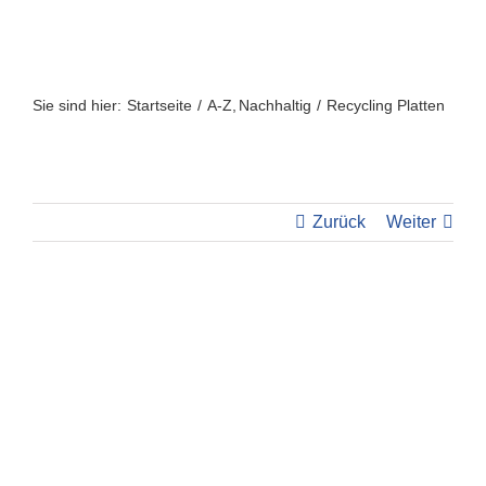
Zum
Inhalt
springen
Sie sind hier:
Startseite
A-Z
Nachhaltig
Recycling Platten
Zurück
Weiter
View
Larger
Image