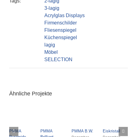
Tags:
2-lagig
3-lagig
Acrylglas Displays
Firmenschilder
Fliesenspiegel
Küchenspiegel
lagig
Möbel
SELECTION
Ähnliche Projekte
PMMA
PMMA
PMMA B.W.
Eiskristall
P
Pyramide
Brilliant
d