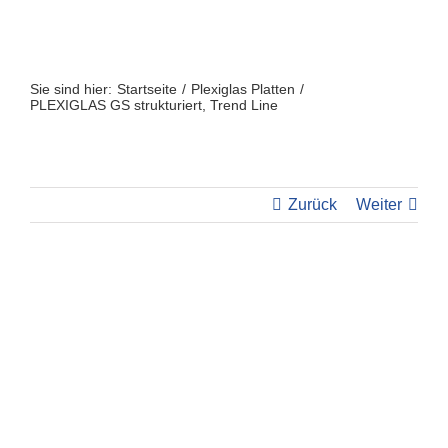
Zum
Inhalt
springen
Sie sind hier:
Startseite
Plexiglas Platten
PLEXIGLAS GS strukturiert, Trend Line
Zurück
Weiter
View
Larger
Image