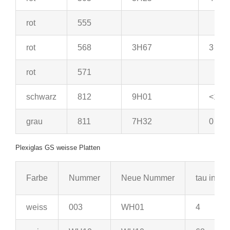
rot
555
rot
568
3H67
3
rot
571
schwarz
812
9H01
<1
grau
811
7H32
0
Plexiglas GS weisse Platten
Farbe
Nummer
Neue Nummer
tau in %
weiss
003
WH01
4