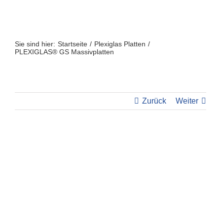
Zum
Inhalt
springen
Sie sind hier:
Startseite
Plexiglas Platten
PLEXIGLAS® GS Massivplatten
Zurück
Weiter
View
Larger
Image