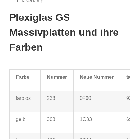
laserfähig
Plexiglas GS
Massivplatten und ihre
Farben
Farbe
Nummer
Neue Nummer
tau i
farblos
233
0F00
92
gelb
303
1C33
69