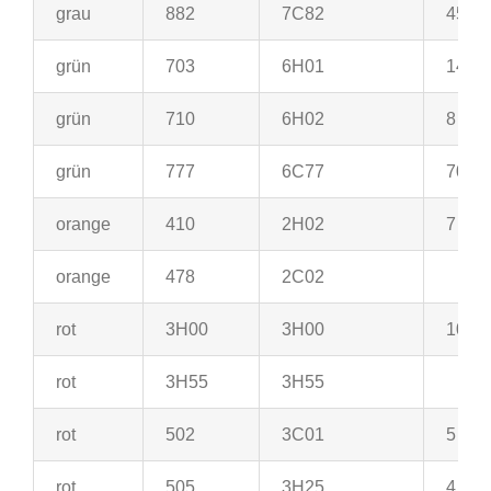
grau
882
7C82
45
grün
703
6H01
14
grün
710
6H02
8
grün
777
6C77
70
orange
410
2H02
7
orange
478
2C02
rot
3H00
3H00
10
rot
3H55
3H55
rot
502
3C01
5
rot
505
3H25
4