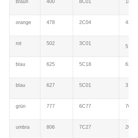
braun
400
8C01
18
orange
478
2C04
42
rot
502
3C01
5
blau
625
5C18
62
blau
627
5C01
3
grün
777
6C77
70
umbra
806
7C27
20