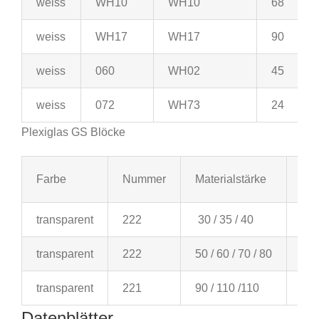
weiss
WH10
WH10
68
weiss
WH17
WH17
90
weiss
060
WH02
45
weiss
072
WH73
24
Plexiglas GS Blöcke
Farbe
Nummer
Materialstärke
For
transparent
222
30 / 35 / 40
300
transparent
222
50 / 60 / 70 / 80
200
transparent
221
90 / 110 /110
205
Datenblätter