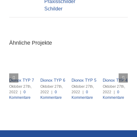
Praxisschilder
Schilder
Ähnliche Projekte
Dionox TYP 7
Dionox TYP 6
Dionox TYP 5
Dionox TYP 4
D
Oktober 27th,
Oktober 27th,
Oktober 27th,
Oktober 27th,
O
2022
|
0
2022
|
0
2022
|
0
2022
|
0
2
Kommentare
Kommentare
Kommentare
Kommentare
K