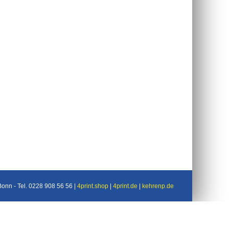
nn - Tel. 0228 908 56 56 |
4print.shop
|
4print.de
|
kehrenp.de