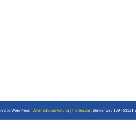
ered by WordPress |
Datenschutzerklärung
|
Impressum
| Bendenweg 109 - 53121 Bo