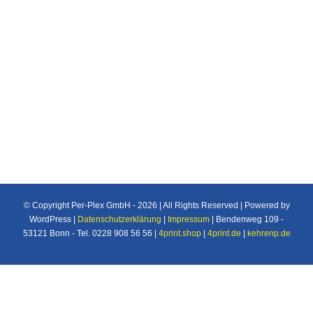
Individuelle Maßanfertigung nach Ihren
Vorstellungen von Plexiglas®/Acrylglas und
Makrolon®/Polycarbonat Produkten u.v.m. für
den Industrie und Privatbereich.
© Copyright Per-Plex GmbH -
2026 | All Rights Reserved | Powered by
WordPress |
Datenschutzerklärung
|
Impressum
| Bendenweg 109 -
53121 Bonn - Tel. 0228 908 56 56 |
4print.shop
|
4print.de
|
kehrenp.de