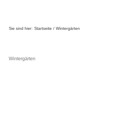
Zum
Inhalt
springen
Sie sind hier:
Startseite
Wintergärten
Wintergärten
A bis Z
A-Z