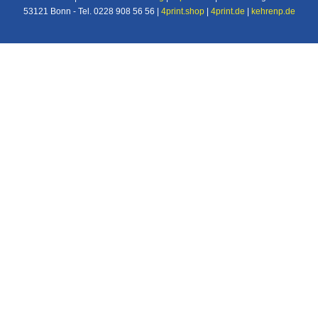
53121 Bonn - Tel. 0228 908 56 56 |
4print.shop
|
4print.de
|
kehrenp.de