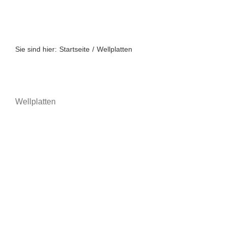
Zum
Inhalt
springen
Sie sind hier:
Startseite
Wellplatten
Wellplatten
A bis Z
A-Z