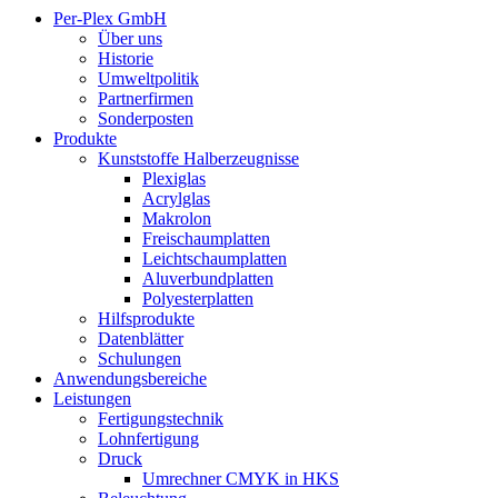
Per-Plex GmbH
Über uns
Historie
Umweltpolitik
Partnerfirmen
Sonderposten
Produkte
Kunststoffe Halberzeugnisse
Plexiglas
Acrylglas
Makrolon
Freischaumplatten
Leichtschaumplatten
Aluverbundplatten
Polyesterplatten
Hilfsprodukte
Datenblätter
Schulungen
Anwendungsbereiche
Leistungen
Fertigungstechnik
Lohnfertigung
Druck
Umrechner CMYK in HKS