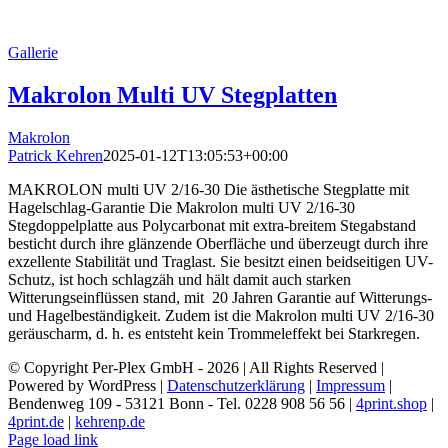
Gallerie
Makrolon Multi UV Stegplatten
Makrolon
Patrick Kehren
2025-01-12T13:05:53+00:00
MAKROLON multi UV 2/16-30 Die ästhetische Stegplatte mit
Hagelschlag-Garantie Die Makrolon multi UV 2/16-30
Stegdoppelplatte aus Polycarbonat mit extra-breitem Stegabstand
besticht durch ihre glänzende Oberfläche und überzeugt durch ihre
exzellente Stabilität und Traglast. Sie besitzt einen beidseitigen UV-
Schutz, ist hoch schlagzäh und hält damit auch starken
Witterungseinflüssen stand, mit 20 Jahren Garantie auf Witterungs-
und Hagelbeständigkeit. Zudem ist die Makrolon multi UV 2/16-30
geräuscharm, d. h. es entsteht kein Trommeleffekt bei Starkregen.
© Copyright Per-Plex GmbH -
2026 | All Rights Reserved |
Powered by WordPress |
Datenschutzerklärung
|
Impressum
|
Bendenweg 109 - 53121 Bonn - Tel. 0228 908 56 56 |
4print.shop
|
4print.de
|
kehrenp.de
Page load link