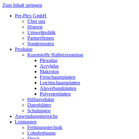
Zum Inhalt springen
Per-Plex GmbH
Über uns
Historie
Umweltpolitik
Partnerfirmen
Sonderposten
Produkte
Kunststoffe Halberzeugnisse
Plexiglas
Acrylglas
Makrolon
Freischaumplatten
Leichtschaumplatten
Aluverbundplatten
Polyesterplatten
Hilfsprodukte
Datenblätter
Schulungen
Anwendungsbereiche
Leistungen
Fertigungstechnik
Lohnfertigung
Druck