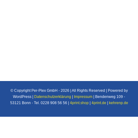
Individuelle Maßanfertigung nach Ihren
Vorstellungen von Plexiglas®/Acrylglas und
Makrolon®/Polycarbonat Produkten u.v.m. für
den Industrie und Privatbereich.
© Copyright Per-Plex GmbH -
2026 | All Rights Reserved | Powered by
WordPress |
Datenschutzerklärung
|
Impressum
| Bendenweg 109 -
53121 Bonn - Tel. 0228 908 56 56 |
4print.shop
|
4print.de
|
kehrenp.de