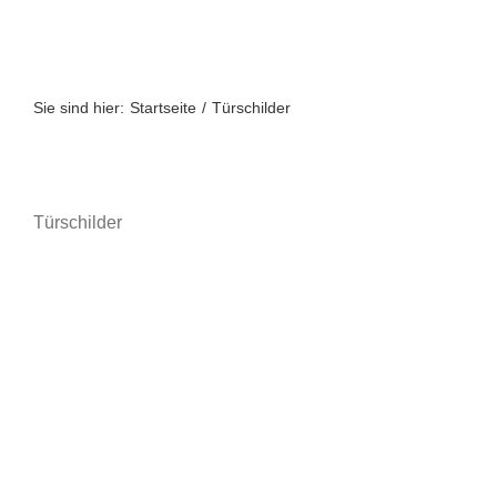
Zum
Inhalt
springen
Sie sind hier:
Startseite
Türschilder
Türschilder
A bis Z
A-Z