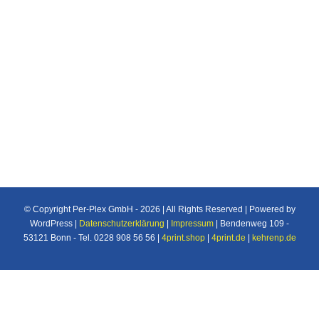
Individuelle Maßanfertigung nach Ihren
Vorstellungen von Plexiglas®/Acrylglas und
Makrolon®/Polycarbonat Produkten u.v.m. für
den Industrie und Privatbereich.
© Copyright Per-Plex GmbH -
2026 | All Rights Reserved | Powered by
WordPress |
Datenschutzerklärung
|
Impressum
| Bendenweg 109 -
53121 Bonn - Tel. 0228 908 56 56 |
4print.shop
|
4print.de
|
kehrenp.de