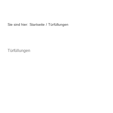
Zum
Inhalt
springen
Sie sind hier:
Startseite
Türfüllungen
Türfüllungen
A bis Z
A-Z