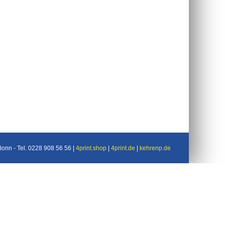
nn - Tel. 0228 908 56 56 |
4print.shop
|
4print.de
|
kehrenp.de