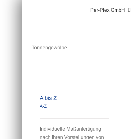
Zum
Per-Plex GmbH
Inhalt
springen
Tonnengewölbe
A bis Z
A-Z
Individuelle Maßanfertigung
nach Ihren Vorstellungen von