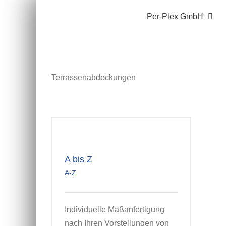
Zum
Per-Plex GmbH
Inhalt
springen
Terrassenabdeckungen
A bis Z
A-Z
Individuelle Maßanfertigung
nach Ihren Vorstellungen von