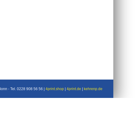
nn - Tel. 0228 908 56 56 |
4print.shop
|
4print.de
|
kehrenp.de