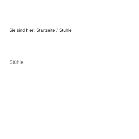
Zum
Inhalt
springen
Sie sind hier:
Startseite
Stühle
Stühle