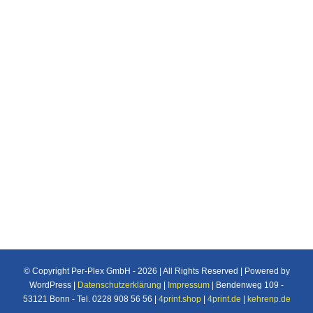
A bis Z
A-Z
Individuelle Maßanfertigung nach Ihren
Vorstellungen von Plexiglas®/Acrylglas und
Makrolon®/Polycarbonat Produkten u.v.m. für
den Industrie und Privatbereich.
© Copyright Per-Plex GmbH -
2026 | All Rights Reserved | Powered by
WordPress |
Datenschutzerklärung
|
Impressum
| Bendenweg 109 -
53121 Bonn - Tel. 0228 908 56 56 |
4print.shop
|
4print.de
|
kehrenp.de