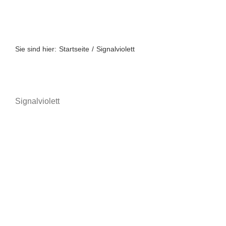
Zum
Inhalt
springen
Sie sind hier:
Startseite
Signalviolett
Signalviolett