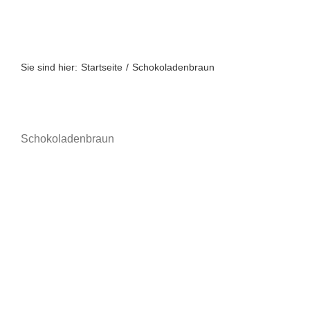
Zum
Inhalt
springen
Sie sind hier:
Startseite
Schokoladenbraun
Schokoladenbraun