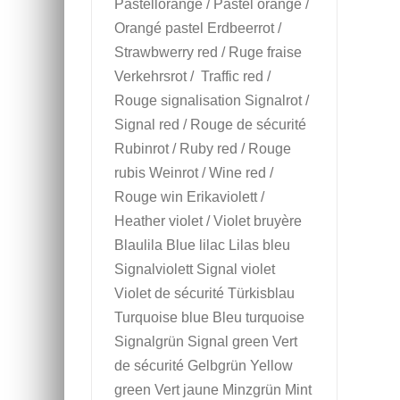
Pastellorange / Pastel orange /
Orangé pastel Erdbeerrot /
Strawbwerry red / Ruge fraise
Verkehrsrot / Traffic red /
Rouge signalisation Signalrot /
Signal red / Rouge de sécurité
Rubinrot / Ruby red / Rouge
rubis Weinrot / Wine red /
Rouge win Erikaviolett /
Heather violet / Violet bruyère
Blaulila Blue lilac Lilas bleu
Signalviolett Signal violet
Violet de sécurité Türkisblau
Turquoise blue Bleu turquoise
Signalgrün Signal green Vert
de sécurité Gelbgrün Yellow
green Vert jaune Minzgrün Mint