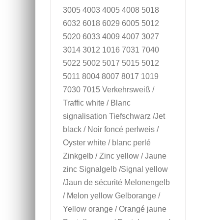
3005 4003 4005 4008 5018
6032 6018 6029 6005 5012
5020 6033 4009 4007 3027
3014 3012 1016 7031 7040
5022 5002 5017 5015 5012
5011 8004 8007 8017 1019
7030 7015 Verkehrsweiß /
Traffic white / Blanc
signalisation Tiefschwarz /Jet
black / Noir foncé perlweis /
Oyster white / blanc perlé
Zinkgelb / Zinc yellow / Jaune
zinc Signalgelb /Signal yellow
/Jaun de sécurité Melonengelb
/ Melon yellow Gelborange /
Yellow orange / Orangé jaune