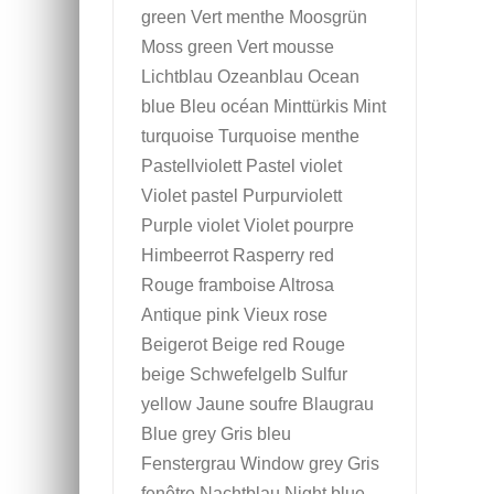
green Vert menthe Moosgrün
Moss green Vert mousse
Lichtblau Ozeanblau Ocean
blue Bleu océan Minttürkis Mint
turquoise Turquoise menthe
Pastellviolett Pastel violet
Violet pastel Purpurviolett
Purple violet Violet pourpre
Himbeerrot Rasperry red
Rouge framboise Altrosa
Antique pink Vieux rose
Beigerot Beige red Rouge
beige Schwefelgelb Sulfur
yellow Jaune soufre Blaugrau
Blue grey Gris bleu
Fenstergrau Window grey Gris
fenêtre Nachtblau Night blue