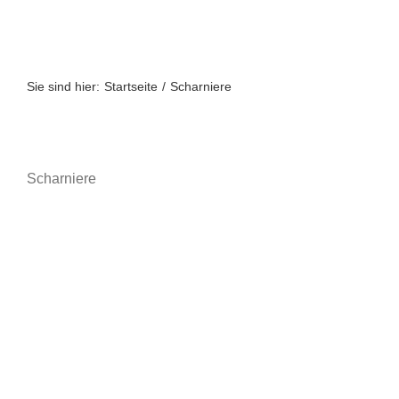
Zum
Inhalt
springen
Sie sind hier:
Startseite
Scharniere
Scharniere
Scharniere
Displays
Ladenbau
Möbel