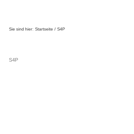
Zum
Inhalt
springen
Sie sind hier:
Startseite
S4P
S4P