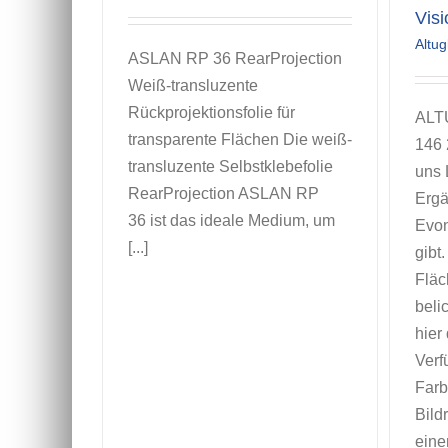
Visi
Altug
ASLAN RP 36 RearProjection
Weiß-transluzente
Rückprojektionsfolie für
ALT
transparente Flächen Die weiß-
146 
transluzente Selbstklebefolie
uns 
RearProjection ASLAN RP
Ergä
36 ist das ideale Medium, um
Evon
[...]
gibt
Fläc
beli
hier
Verf
Farb
Bild
eine