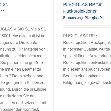
o S1
PLEXIGLAS RP für
Rückprojektionen
las
Beleuchtung
,
Plexiglas Platten
UGLAS VISIO S1 Visio S1
28001 einseitig matt ist bei
PLEXIGLAS® RP /
Lagerware Die Ideale
Rückprojektion Rückprojek
nzung zu RP Material von
in höchster Qualität, wurde
ik die es leider nicht mehr
speziell für die Anwendung
. Sie planen eine größere
Rückprojektion entwickelt,
he mit einen Beamer zu
in diesem anspruchsvollen
chten ? Dann stehen ihnen
Bereich eine optimale
 die geeigneten Platten zur
Bildgebung zu gewährleist
ügung. Durch die gräuliche
e reduzieren Sie das
rauschen und setzen somit
n passenden Kontrast.