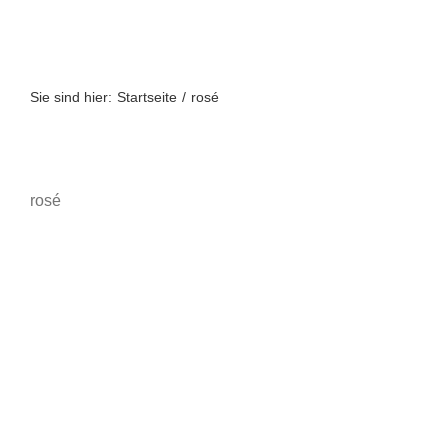
Zum
Inhalt
springen
Sie sind hier:
Startseite
rosé
rosé