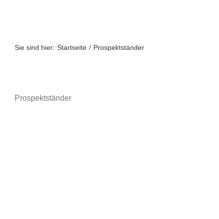
Zum
Inhalt
springen
Sie sind hier:
Startseite
Prospektständer
Prospektständer
A bis Z
A-Z