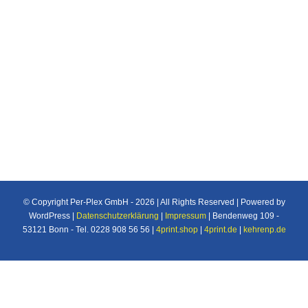
Individuelle Maßanfertigung nach Ihren
Vorstellungen von Plexiglas®/Acrylglas und
Makrolon®/Polycarbonat Produkten u.v.m. für
den Industrie und Privatbereich.
© Copyright Per-Plex GmbH -
2026 | All Rights Reserved | Powered by
WordPress |
Datenschutzerklärung
|
Impressum
| Bendenweg 109 -
53121 Bonn - Tel. 0228 908 56 56 |
4print.shop
|
4print.de
|
kehrenp.de