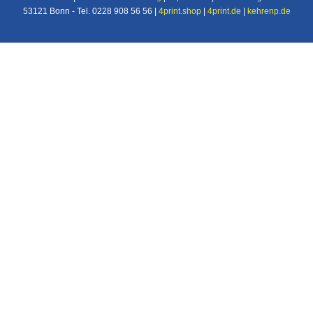
53121 Bonn - Tel. 0228 908 56 56 |
4print.shop
|
4print.de
|
kehrenp.de