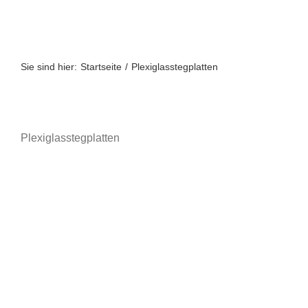
Zum
Inhalt
springen
Sie sind hier:
Startseite
Plexiglasstegplatten
Plexiglasstegplatten
A bis Z
A-Z