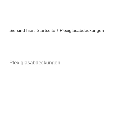
Zum
Inhalt
springen
Sie sind hier:
Startseite
Plexiglasabdeckungen
Plexiglasabdeckungen
A bis Z
A-Z