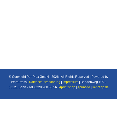
Individuelle Maßanfertigung nach Ihren
Vorstellungen von Plexiglas®/Acrylglas und
Makrolon®/Polycarbonat Produkten u.v.m. für
den Industrie und Privatbereich.
© Copyright Per-Plex GmbH -
2026 | All Rights Reserved | Powered by
WordPress |
Datenschutzerklärung
|
Impressum
| Bendenweg 109 -
53121 Bonn - Tel. 0228 908 56 56 |
4print.shop
|
4print.de
|
kehrenp.de