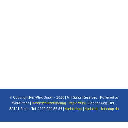
Individuelle Maßanfertigung nach Ihren
Vorstellungen von Plexiglas®/Acrylglas und
Makrolon®/Polycarbonat Produkten u.v.m. für
den Industrie und Privatbereich.
© Copyright Per-Plex GmbH -
2026 | All Rights Reserved | Powered by
WordPress |
Datenschutzerklärung
|
Impressum
| Bendenweg 109 -
53121 Bonn - Tel. 0228 908 56 56 |
4print.shop
|
4print.de
|
kehrenp.de