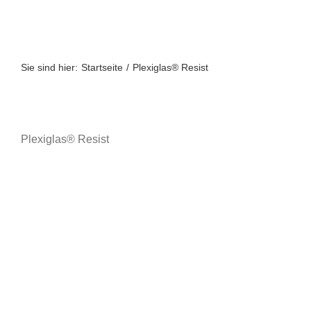
Zum
Inhalt
springen
Sie sind hier:
Startseite
Plexiglas® Resist
Plexiglas® Resist
A bis Z
A-Z