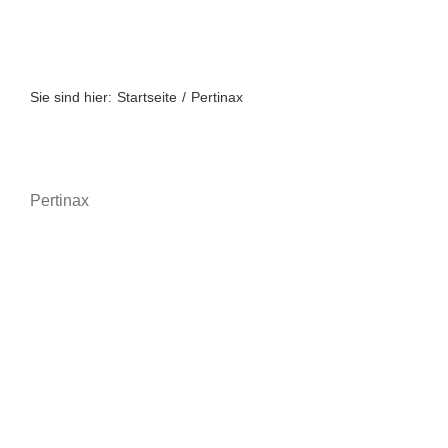
Zum
Inhalt
springen
Sie sind hier:
Startseite
Pertinax
Pertinax
A bis Z
A-Z