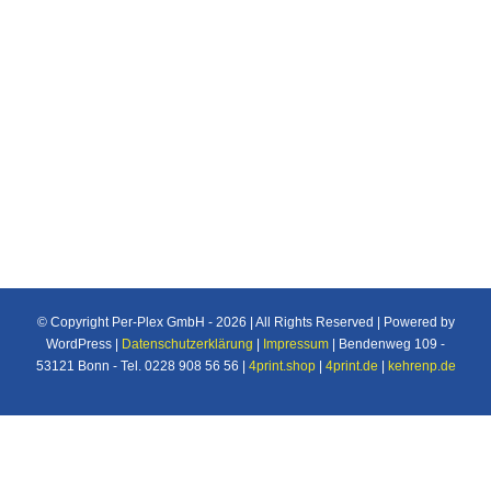
Individuelle Maßanfertigung nach Ihren
Vorstellungen von Plexiglas®/Acrylglas und
Makrolon®/Polycarbonat Produkten u.v.m. für
den Industrie und Privatbereich.
© Copyright Per-Plex GmbH -
2026 | All Rights Reserved | Powered by
WordPress |
Datenschutzerklärung
|
Impressum
| Bendenweg 109 -
53121 Bonn - Tel. 0228 908 56 56 |
4print.shop
|
4print.de
|
kehrenp.de