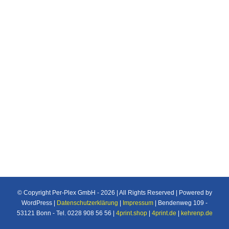
Night blue Bleu nocturne Stahlblau Steele blue
Bleu acier Fenstergrau Window grey Gris
fenêtre Blaugrau Blue grey Gris bleu
Graubeige Grey beige Beige gris Beigerot
Beige red Rouge beige Rehbraun Fawn brown
Brun fauve Kupferbraun Copper brown Brun
cuivré 2000 x 1500 mm 2040 x 1510 mm
© Copyright Per-Plex GmbH -
2026 | All Rights Reserved | Powered by
WordPress |
Datenschutzerklärung
|
Impressum
| Bendenweg 109 -
53121 Bonn - Tel. 0228 908 56 56 |
4print.shop
|
4print.de
|
kehrenp.de