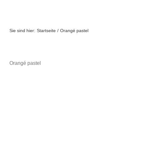
Zum
Inhalt
springen
Sie sind hier:
Startseite
Orangé pastel
Orangé pastel