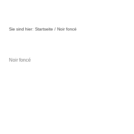
Zum
Inhalt
springen
Sie sind hier:
Startseite
Noir foncé
Noir foncé