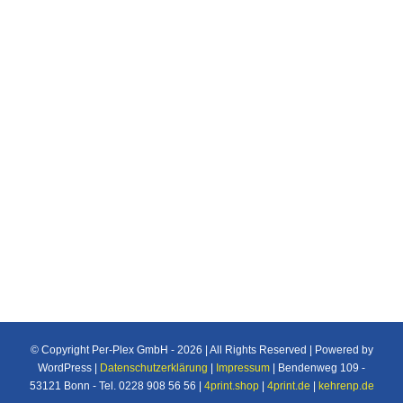
Ultramarine blue Bleu outremer Nachtblau
Night blue Bleu nocturne Stahlblau Steele blue
Bleu acier Fenstergrau Window grey Gris
fenêtre Blaugrau Blue grey Gris bleu
Graubeige Grey beige Beige gris Beigerot
Beige red Rouge beige Rehbraun Fawn brown
Brun fauve Kupferbraun Copper brown Brun
cuivré 2000 x 1500 mm 2040 x 1510 mm
© Copyright Per-Plex GmbH -
2026 | All Rights Reserved | Powered by
WordPress |
Datenschutzerklärung
|
Impressum
| Bendenweg 109 -
53121 Bonn - Tel. 0228 908 56 56 |
4print.shop
|
4print.de
|
kehrenp.de