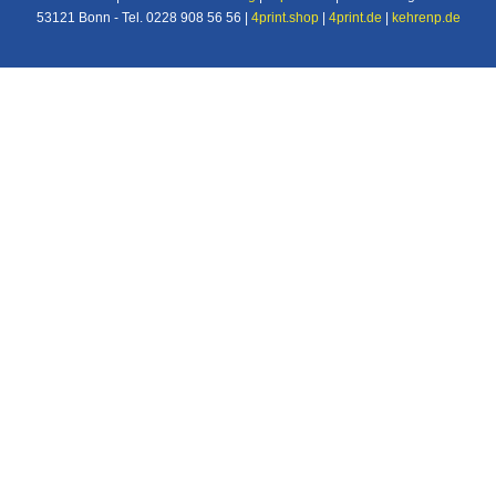
53121 Bonn - Tel. 0228 908 56 56 |
4print.shop
|
4print.de
|
kehrenp.de