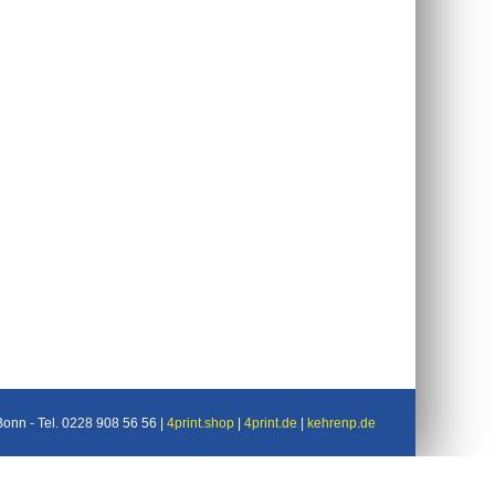
nn - Tel. 0228 908 56 56 |
4print.shop
|
4print.de
|
kehrenp.de