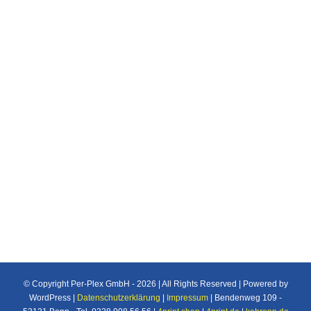
Dibond metallics
Aluverbundplatten
Hochglänzende, metallische Oberflächen für
atemberaubende Akzente
© Copyright Per-Plex GmbH -
2026 | All Rights Reserved | Powered by
WordPress |
Datenschutzerklärung
|
Impressum
| Bendenweg 109 -