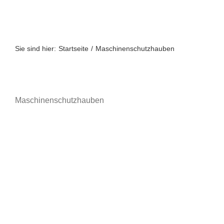
Zum
Inhalt
springen
Sie sind hier:
Startseite
Maschinenschutzhauben
Maschinenschutzhauben
A bis Z
A-Z