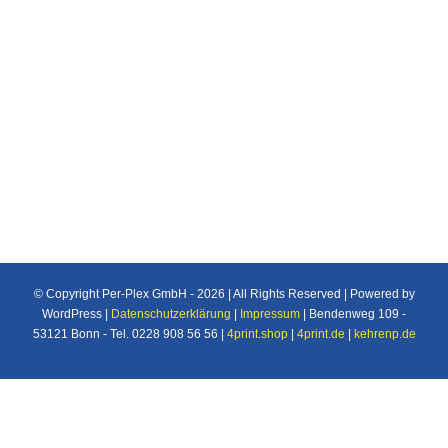
Individuelle Maßanfertigung nach Ihren
Vorstellungen von Plexiglas®/Acrylglas und
Makrolon®/Polycarbonat Produkten u.v.m. für
den Industrie und Privatbereich.
© Copyright Per-Plex GmbH -
2026 | All Rights Reserved | Powered by
WordPress |
Datenschutzerklärung
|
Impressum
| Bendenweg 109 -
53121 Bonn - Tel. 0228 908 56 56 |
4print.shop
|
4print.de
|
kehrenp.de