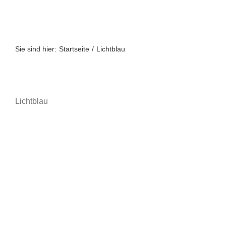
Zum
Inhalt
springen
Sie sind hier:
Startseite
Lichtblau
Lichtblau