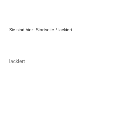
Zum
Inhalt
springen
Sie sind hier:
Startseite
lackiert
lackiert