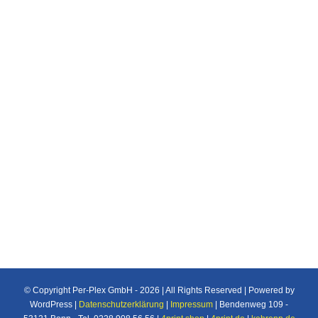
Profilbuchstaben
Profilbuchstaben
Außenwerbung
Profilbuchstaben in 3D diese Schriftzüge
beeindrucken durch ihre 3-Dimensionalität
© Copyright Per-Plex GmbH -
2026 | All Rights Reserved | Powered by
WordPress |
Datenschutzerklärung
|
Impressum
| Bendenweg 109 -