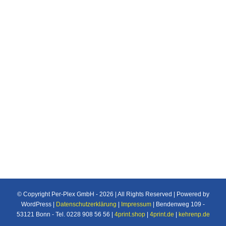
Laborausstattung
Laborausstattung für medizinische Labore als
auch für Apotheken
© Copyright Per-Plex GmbH -
2026 | All Rights Reserved | Powered by
WordPress |
Datenschutzerklärung
|
Impressum
| Bendenweg 109 -
53121 Bonn - Tel. 0228 908 56 56 |
4print.shop
|
4print.de
|
kehrenp.de